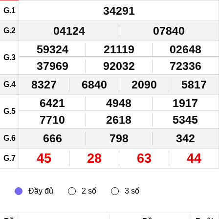
34291
G.1
04124
07840
G.2
59324
21119
02648
G.3
37969
92032
72336
8327
6840
2090
5817
G.4
6421
4948
1917
G.5
7710
2618
5345
666
798
342
G.6
45
28
63
44
G.7