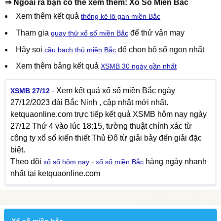
⇒ Ngoài ra bạn có thể xem thêm: Xổ Số Miền Bắc
Xem thêm kết quả
thống kê lô gan miền Bắc
Tham gia
để thử vận may
quay thử xổ số miền Bắc
Hãy soi
để chọn bộ số ngon nhất
cầu bạch thủ miền Bắc
Xem thêm bảng kết quả
XSMB 30 ngày gần nhất
- Xem kết quả xổ số miền Bắc ngày
XSMB 27/12
27/12/2023 đài Bắc Ninh , cập nhật mới nhất.
ketquaonline.com trực tiếp kết quả XSMB hôm nay ngày
27/12 Thứ 4 vào lúc 18:15, tường thuật chính xác từ
công ty xổ số kiến thiết Thủ Đô từ giải bảy đến giải đặc
biệt.
Theo dõi
-
hàng ngày nhanh
xổ số hôm nay
xổ số miền Bắc
nhất tại ketquaonline.com
Xổ số miền bắc