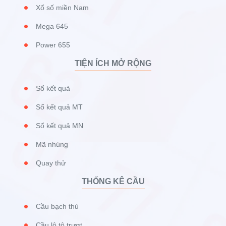
Xổ số miền Nam
Mega 645
Power 655
TIỆN ÍCH MỞ RỘNG
Sổ kết quả
Sổ kết quả MT
Sổ kết quả MN
Mã nhúng
Quay thử
THỐNG KÊ CẦU
Cầu bạch thủ
Cầu lô tô trượt