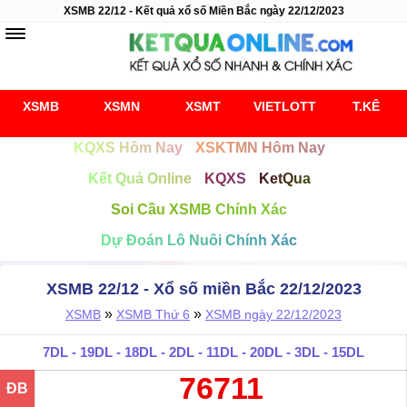
XSMB 22/12 - Kết quả xổ số Miền Bắc ngày 22/12/2023
XSMB
XSMN
XSMT
VIETLOTT
T.KÊ
KQXS Hôm Nay
XSKTMN Hôm Nay
Kết Quả Online
KQXS
KetQua
Soi Cầu XSMB Chính Xác
Dự Đoán Lô Nuôi Chính Xác
XSMB 22/12 - Xổ số miền Bắc 22/12/2023
»
»
XSMB
XSMB Thứ 6
XSMB ngày 22/12/2023
7DL - 19DL - 18DL - 2DL - 11DL - 20DL - 3DL - 15DL
76711
ĐB