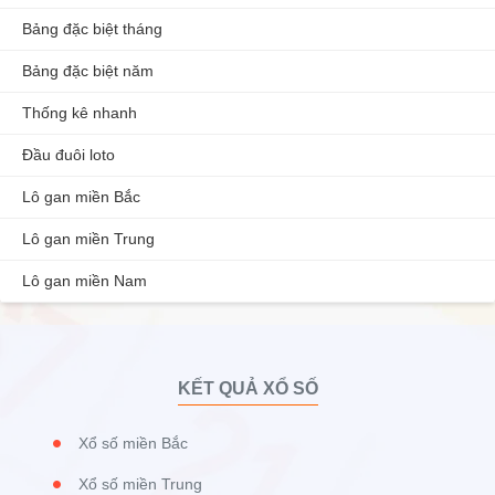
Bảng đặc biệt tháng
Bảng đặc biệt năm
Thống kê nhanh
Đầu đuôi loto
Lô gan miền Bắc
Lô gan miền Trung
Lô gan miền Nam
KẾT QUẢ XỔ SỐ
Xổ số miền Bắc
Xổ số miền Trung