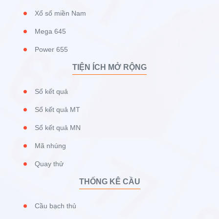
Xổ số miền Nam
Mega 645
Power 655
TIỆN ÍCH MỞ RỘNG
Sổ kết quả
Sổ kết quả MT
Sổ kết quả MN
Mã nhúng
Quay thử
THỐNG KÊ CẦU
Cầu bạch thủ