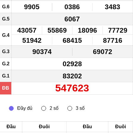
9905
0386
3483
G.6
6067
G.5
43057
55869
18096
77729
G.4
51942
68415
87716
90374
69072
G.3
02928
G.2
83202
G.1
547623
ĐB
Đầu
Đuôi
Đầu
Đuôi