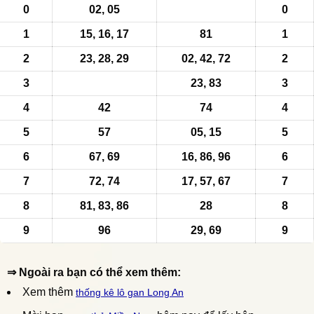
0
02, 05
0
1
15, 16, 17
81
1
2
23
, 28, 29
02, 42, 72
2
3
23
, 83
3
4
42
74
4
5
57
05, 15
5
6
67, 69
16, 86, 96
6
7
72, 74
17, 57, 67
7
8
81, 83, 86
28
8
9
96
29, 69
9
⇒ Ngoài ra bạn có thể xem thêm:
Xem thêm
thống kê lô gan Long An