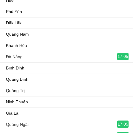
Huế
Phú Yên
Đắk Lắk
Quảng Nam
Khánh Hòa
17:05
Đà Nẵng
Bình Định
Quảng Bình
Quảng Trị
Ninh Thuận
Gia Lai
17:05
Quảng Ngãi