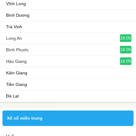
Vĩnh Long
Bình Dương
Trà Vinh
16:05
Long An
16:05
Bình Phước
16:05
Hậu Giang
Kiên Giang
Tiền Giang
Đà Lạt
Xổ số miền trung