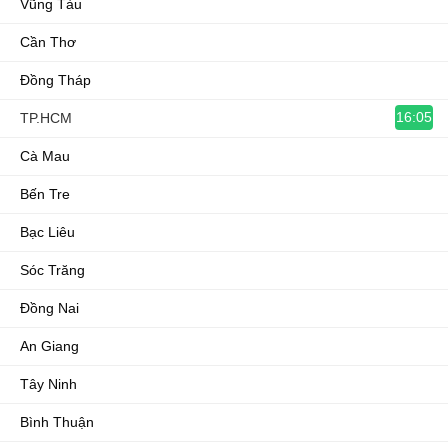
Vũng Tàu
Cần Thơ
Đồng Tháp
16:05
TP.HCM
Cà Mau
Bến Tre
Bạc Liêu
Sóc Trăng
Đồng Nai
An Giang
Tây Ninh
Bình Thuận