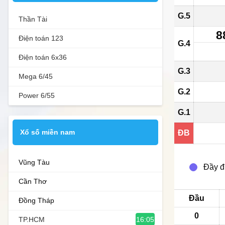
G.5
Thần Tài
8
Điện toán 123
G.4
Điện toán 6x36
G.3
Mega 6/45
G.2
Power 6/55
G.1
Xổ số miền nam
ĐB
Vũng Tàu
Cần Thơ
Đầu
Đồng Tháp
0
16:05
TP.HCM