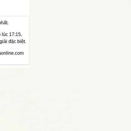
hất.
 lúc 17:15,
iải đặc biệt.
aonline.com