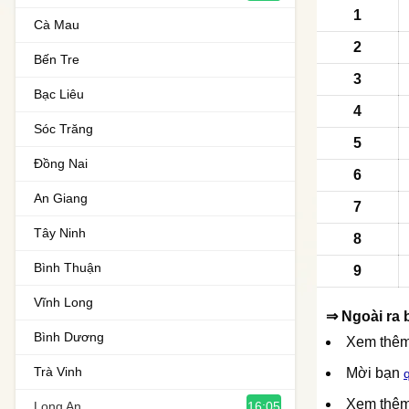
1
Cà Mau
2
Bến Tre
3
Bạc Liêu
4
Sóc Trăng
5
Đồng Nai
6
An Giang
7
Tây Ninh
8
Bình Thuận
9
Vĩnh Long
⇒ Ngoài ra 
Bình Dương
Xem thê
Trà Vinh
Mời bạn
Xem thê
16:05
Long An