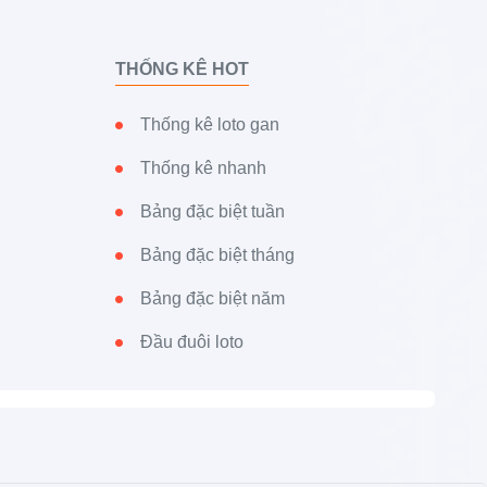
THỐNG KÊ HOT
Thống kê loto gan
Thống kê nhanh
Bảng đặc biệt tuần
Bảng đặc biệt tháng
Bảng đặc biệt năm
Đầu đuôi loto