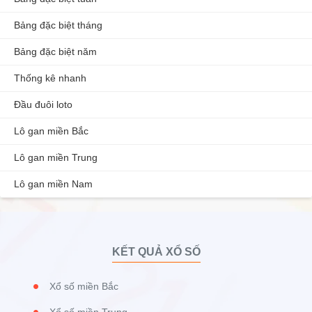
Bảng đặc biệt tháng
Bảng đặc biệt năm
Thống kê nhanh
Đầu đuôi loto
Lô gan miền Bắc
Lô gan miền Trung
Lô gan miền Nam
KẾT QUẢ XỔ SỐ
Xổ số miền Bắc