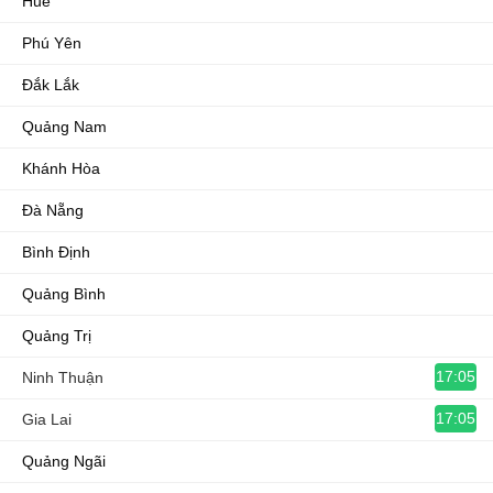
Huế
Phú Yên
Đắk Lắk
Quảng Nam
Khánh Hòa
Đà Nẵng
Bình Định
Quảng Bình
Quảng Trị
17:05
Ninh Thuận
17:05
Gia Lai
Quảng Ngãi