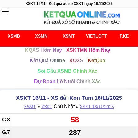
XSKT 16/11 - Kết quả xổ số XSKT ngày 16/11/2025
XSMB
XSMN
XSMT
VIETLOTT
T.KÊ
KQXS Hôm Nay
XSKTMN Hôm Nay
Kết Quả Online
KQXS
KetQua
Soi Cầu XSMB Chính Xác
Dự Đoán Lô Nuôi Chính Xác
XSKT 16/11 - XS đài Kon Tum 16/11/2025
»
Chủ Nhật »
XSMT
XSKT
XSKT 16/11/2025
58
G.8
287
G.7