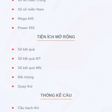
Xổ số miền Trung
Xổ số miền Nam
Mega 645
Power 655
TIỆN ÍCH MỞ RỘNG
Sổ kết quả
Sổ kết quả MT
Sổ kết quả MN
Mã nhúng
Quay thử
THỐNG KÊ CẦU
Cầu bạch thủ