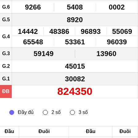
9266
5408
0002
G.6
8920
G.5
14442
48386
96893
55069
G.4
65548
53361
96039
59149
13960
G.3
45015
G.2
30082
G.1
824350
ĐB
Đầu
Đuôi
Đầu
Đuôi