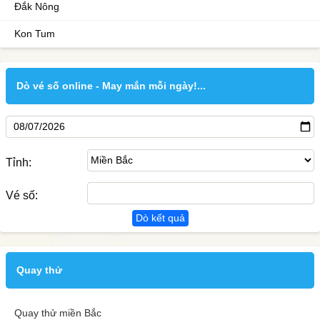
Đắk Nông
Kon Tum
Dò vé số online - May mắn mỗi ngày!...
Tỉnh:
Vé số:
Dò kết quả
Quay thử
Quay thử miền Bắc