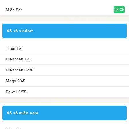
18:05
Miền Bắc
Xổ số vietlott
Thần Tài
Điện toán 123
Điện toán 6x36
Mega 6/45
Power 6/55
Xổ số miền nam