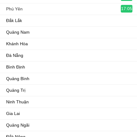
17:05
Phú Yên
Đắk Lắk
Quảng Nam
Khánh Hòa
Đà Nẵng
Bình Định
Quảng Bình
Quảng Trị
Ninh Thuận
Gia Lai
Quảng Ngãi
Đắk Nông