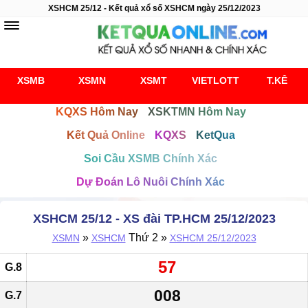
XSHCM 25/12 - Kết quả xổ số XSHCM ngày 25/12/2023
XSMB
XSMN
XSMT
VIETLOTT
T.KÊ
KQXS Hôm Nay
XSKTMN Hôm Nay
Kết Quả Online
KQXS
KetQua
Soi Cầu XSMB Chính Xác
Dự Đoán Lô Nuôi Chính Xác
XSHCM 25/12 - XS đài TP.HCM 25/12/2023
»
Thứ 2 »
XSMN
XSHCM
XSHCM 25/12/2023
57
G.8
008
G.7