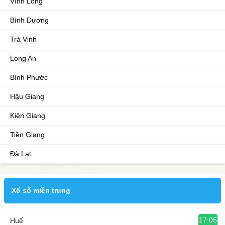
Vĩnh Long
Bình Dương
Trà Vinh
Long An
Bình Phước
Hậu Giang
Kiên Giang
Tiền Giang
Đà Lạt
Xổ số miền trung
17:05
Huế