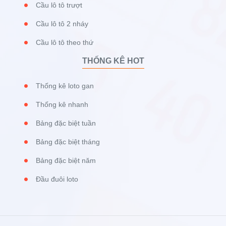
Cầu lô tô trượt
Cầu lô tô 2 nháy
Cầu lô tô theo thứ
THỐNG KÊ HOT
Thống kê loto gan
Thống kê nhanh
Bảng đặc biệt tuần
Bảng đặc biệt tháng
Bảng đặc biệt năm
Đầu đuôi loto