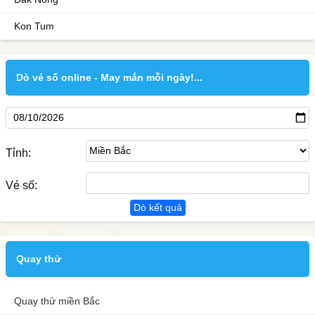
Kon Tum
Dò vé số online - May mắn mỗi ngày!...
Tỉnh:
Vé số:
Dò kết quả
Quay thử
Quay thử miền Bắc