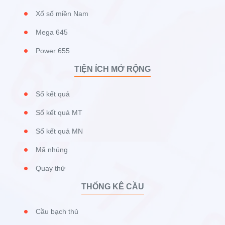
Xổ số miền Nam
Mega 645
Power 655
TIỆN ÍCH MỞ RỘNG
Sổ kết quả
Sổ kết quả MT
Sổ kết quả MN
Mã nhúng
Quay thử
THỐNG KÊ CẦU
Cầu bạch thủ