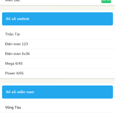
Xổ số vietlott
Thần Tài
Điện toán 123
Điện toán 6x36
Mega 6/45
Power 6/55
Xổ số miền nam
Vũng Tàu