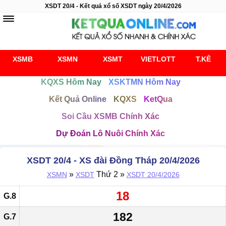
XSDT 20/4 - Kết quả xổ số XSDT ngày 20/4/2026
XSMB
XSMN
XSMT
VIETLOTT
T.KÊ
KQXS Hôm Nay
XSKTMN Hôm Nay
Kết Quả Online
KQXS
KetQua
Soi Cầu XSMB Chính Xác
Dự Đoán Lô Nuôi Chính Xác
XSDT 20/4 - XS đài Đồng Tháp 20/4/2026
»
Thứ 2 »
XSMN
XSDT
XSDT 20/4/2026
18
G.8
182
G.7