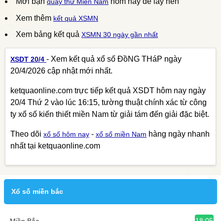
Mời bạn
hôm nay để lấy hên
quay thử Miền Nam
Xem thêm
kết quả XSMN
Xem bảng kết quả
XSMN 30 ngày gần nhất
- Xem kết quả xổ số ĐồNG THáP ngày
XSDT 20/4
20/4/2026 cập nhật mới nhất.
ketquaonline.com trực tiếp kết quả XSDT hôm nay ngày
20/4 Thứ 2 vào lúc 16:15, tường thuật chính xác từ công
ty xổ số kiến thiết miền Nam từ giải tám đến giải đặc biệt.
Theo dõi
-
hàng ngày nhanh
xổ số hôm nay
xổ số miền Nam
nhất tại ketquaonline.com
Xổ số miền bắc
18:05
Miền Bắc