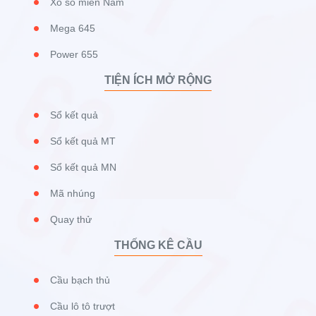
Xổ số miền Nam
Mega 645
Power 655
TIỆN ÍCH MỞ RỘNG
Sổ kết quả
Sổ kết quả MT
Sổ kết quả MN
Mã nhúng
Quay thử
THỐNG KÊ CẦU
Cầu bạch thủ
Cầu lô tô trượt