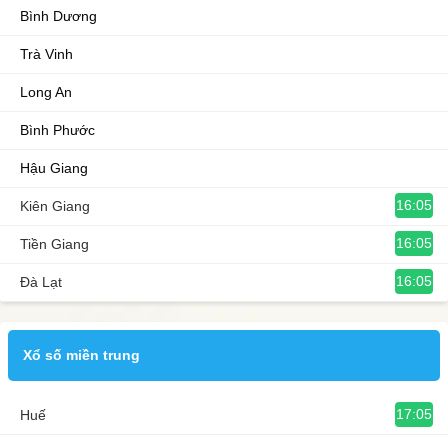
Bình Dương
Trà Vinh
Long An
Bình Phước
Hậu Giang
16:05
Kiên Giang
16:05
Tiền Giang
16:05
Đà Lạt
Xổ số miền trung
17:05
Huế