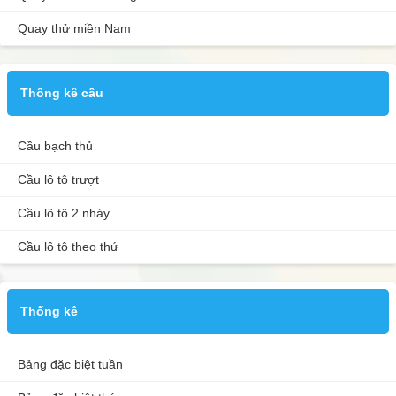
Quay thử miền Nam
Thống kê cầu
Cầu bạch thủ
Cầu lô tô trượt
Cầu lô tô 2 nháy
Cầu lô tô theo thứ
Thống kê
Bảng đặc biệt tuần