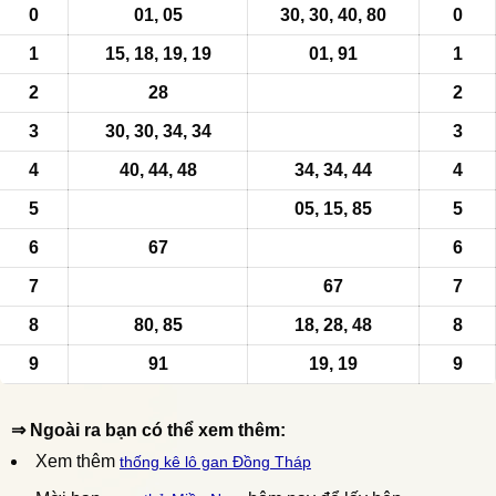
0
01, 05
30, 30, 40, 80
0
1
15, 18,
19
,
19
01, 91
1
2
28
2
3
30, 30, 34, 34
3
4
40, 44, 48
34, 34, 44
4
5
05, 15, 85
5
6
67
6
7
67
7
8
80, 85
18, 28, 48
8
9
91
19
,
19
9
⇒ Ngoài ra bạn có thể xem thêm:
Xem thêm
thống kê lô gan Đồng Tháp