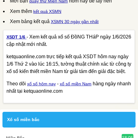
Mời bạn
hôm nay để lấy hên
quay thử Miền Nam
Xem thêm
kết quả XSMN
Xem bảng kết quả
XSMN 30 ngày gần nhất
- Xem kết quả xổ số ĐồNG THáP ngày 1/6/2026
XSDT 1/6
cập nhật mới nhất.
ketquaonline.com trực tiếp kết quả XSDT hôm nay ngày
1/6 Thứ 2 vào lúc 16:15, tường thuật chính xác từ công ty
xổ số kiến thiết miền Nam từ giải tám đến giải đặc biệt.
Theo dõi
-
hàng ngày nhanh
xổ số hôm nay
xổ số miền Nam
nhất tại ketquaonline.com
Xổ số miền bắc
18:05
Miền Bắc