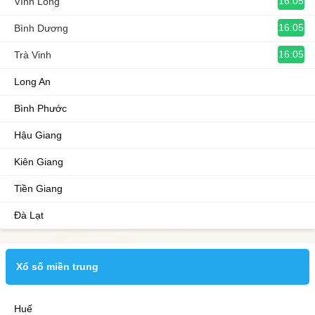
16:05
Vĩnh Long
16:05
Bình Dương
16:05
Trà Vinh
Long An
Bình Phước
Hậu Giang
Kiên Giang
Tiền Giang
Đà Lạt
Xổ số miền trung
Huế