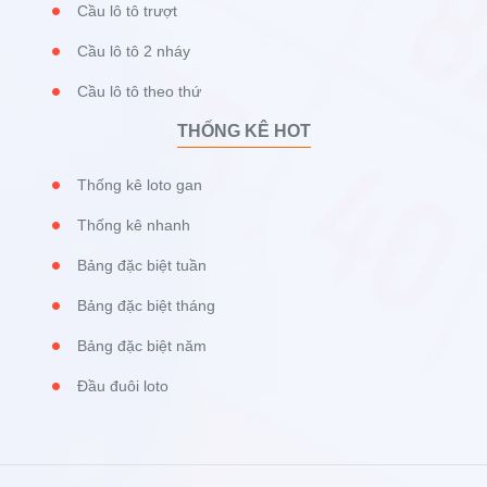
Cầu lô tô trượt
Cầu lô tô 2 nháy
Cầu lô tô theo thứ
THỐNG KÊ HOT
Thống kê loto gan
Thống kê nhanh
Bảng đặc biệt tuần
Bảng đặc biệt tháng
Bảng đặc biệt năm
Đầu đuôi loto