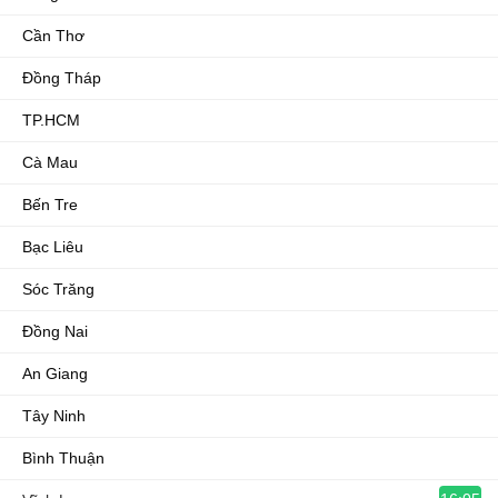
Cần Thơ
Đồng Tháp
TP.HCM
Cà Mau
Bến Tre
Bạc Liêu
Sóc Trăng
Đồng Nai
An Giang
Tây Ninh
Bình Thuận