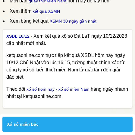
Mời bạn
hôm nay để lấy hên
quay thử Miền Nam
Xem thêm
kết quả XSMN
Xem bảng kết quả
XSMN 30 ngày gần nhất
- Xem kết quả xổ số Đà LạT ngày 10/12/2023
XSDL 10/12
cập nhật mới nhất.
ketquaonline.com trực tiếp kết quả XSDL hôm nay ngày
10/12 Chủ Nhật vào lúc 16:15, tường thuật chính xác từ
công ty xổ số kiến thiết miền Nam từ giải tám đến giải
đặc biệt.
Theo dõi
-
hàng ngày nhanh
xổ số hôm nay
xổ số miền Nam
nhất tại ketquaonline.com
Xổ số miền bắc