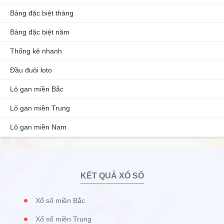
Bảng đặc biệt tháng
Bảng đặc biệt năm
Thống kê nhanh
Đầu đuôi loto
Lô gan miền Bắc
Lô gan miền Trung
Lô gan miền Nam
KẾT QUẢ XỔ SỐ
Xổ số miền Bắc
Xổ số miền Trung