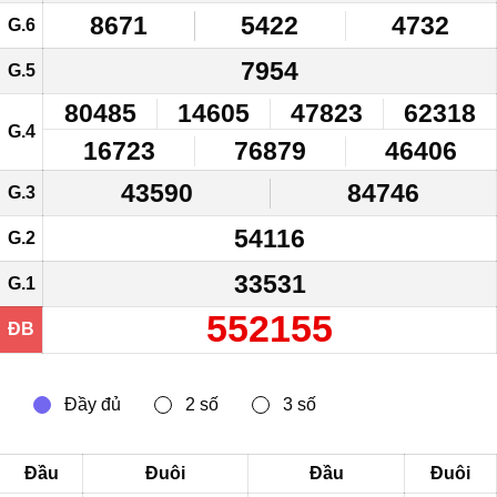
8671
5422
4732
G.6
7954
G.5
80485
14605
47823
62318
G.4
16723
76879
46406
43590
84746
G.3
54116
G.2
33531
G.1
552155
ĐB
Đầu
Đuôi
Đầu
Đuôi