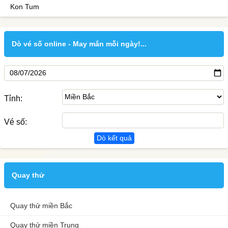
Kon Tum
Dò vé số online - May mắn mỗi ngày!...
Tỉnh:
Vé số:
Dò kết quả
Quay thử
Quay thử miền Bắc
Quay thử miền Trung