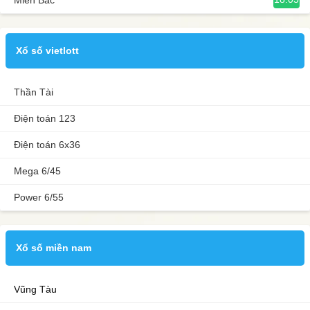
Xổ số vietlott
Thần Tài
Điện toán 123
Điện toán 6x36
Mega 6/45
Power 6/55
Xổ số miền nam
Vũng Tàu