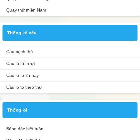
Quay thử miền Nam
Thống kê cầu
Cầu bạch thủ
Cầu lô tô trượt
Cầu lô tô 2 nháy
Cầu lô tô theo thứ
Thống kê
Bảng đặc biệt tuần