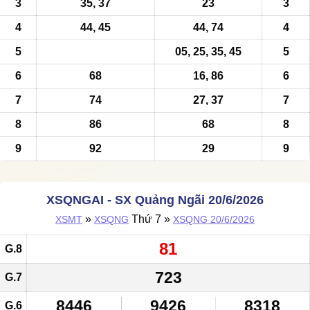
3
35, 37
23
3
4
44, 45
44, 74
4
5
05, 25, 35, 45
5
6
68
16, 86
6
7
74
27, 37
7
8
86
68
8
9
92
29
9
XSQNGAI - SX Quảng Ngãi 20/6/2026
»
Thứ 7 »
XSMT
XSQNG
XSQNG 20/6/2026
81
G.8
723
G.7
8446
9426
8318
G.6