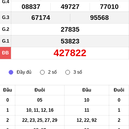
G.4
08837
49727
77010
67174
95568
G.3
27835
G.2
53823
G.1
427822
ĐB
Đầu
Đuôi
Đầu
Đuôi
0
05
10
0
1
10, 11, 12, 16
11
1
2
22
, 23, 25, 27, 29
12,
22
, 92
2