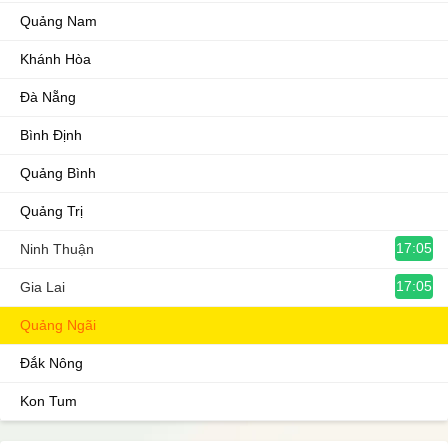
Quảng Nam
Khánh Hòa
Đà Nẵng
Bình Định
Quảng Bình
Quảng Trị
17:05
Ninh Thuận
17:05
Gia Lai
Quảng Ngãi
Đắk Nông
Kon Tum