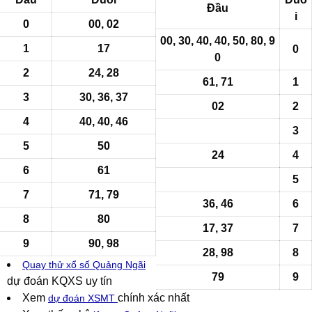
Đầu
i
0
00, 02
00, 30, 40, 40, 50, 80, 9
1
17
0
0
2
24, 28
61,
71
1
3
30, 36, 37
02
2
4
40, 40, 46
3
5
50
24
4
6
61
5
7
71
, 79
36, 46
6
8
80
17, 37
7
9
90, 98
28, 98
8
Quay thử xổ số Quảng Ngãi
79
9
dự đoán KQXS uy tín
Xem
chính xác nhất
dự đoán XSMT