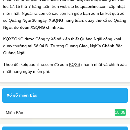
lúc 17:15 thứ 7 hàng tuần trên website ketquaonline.com cập nhật
mới nhất. Ngoài ra còn có các tiện ích giúp bạn xem lại kết quả xổ
số Quảng Ngãi 30 ngày, XSQNG hàng tuần, quay thử xổ số Quảng
Ngãi, dự đoán XSQNG chính xác
KQXSQNG được Công ty Xổ số kiến thiết Quảng Ngãi công khai
quay thưởng tại Số 04 Đ. Trương Quang Giao, Nghĩa Chánh Bắc,
Quảng Ngãi.
Theo dõi ketquaonline.com để xem
KQXS
nhanh nhất và chính xác
nhất hàng ngày miễn phí.
Xổ số miền bắc
18:05
Miền Bắc