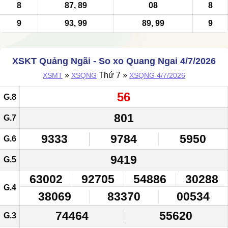
8
87, 89
08
8
9
93
, 99
89, 99
9
XSKT Quảng Ngãi - So xo Quang Ngai 4/7/2026
»
Thứ 7 »
XSMT
XSQNG
XSQNG 4/7/2026
56
G.8
801
G.7
9333
9784
5950
G.6
9419
G.5
63002
92705
54886
30288
G.4
38069
83370
00534
74464
55620
G.3