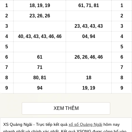
1
18, 19, 19
61, 71, 81
1
2
23, 26, 26
2
3
23, 43, 43, 43
3
4
40, 43, 43, 43,
46
,
46
04, 94
4
5
5
6
61
26, 26,
46
,
46
6
7
71
7
8
80, 81
18
8
9
94
19, 19
9
XEM THÊM
XS Quảng Ngãi - Trực tiếp kết quả
xổ số Quảng Ngãi
hôm nay
nhanh nhất và chính xác nhất. Kết quả XSQNG được công bố vào