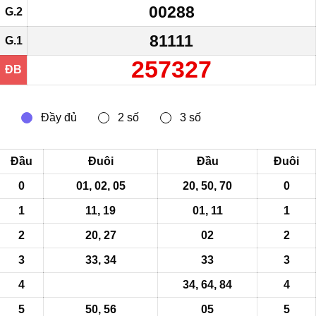
00288
G.2
81111
G.1
257327
ĐB
Đầu
Đuôi
Đầu
Đuôi
0
01, 02, 05
20, 50, 70
0
1
11, 19
01, 11
1
2
20,
27
02
2
3
33, 34
33
3
4
34, 64, 84
4
5
50, 56
05
5