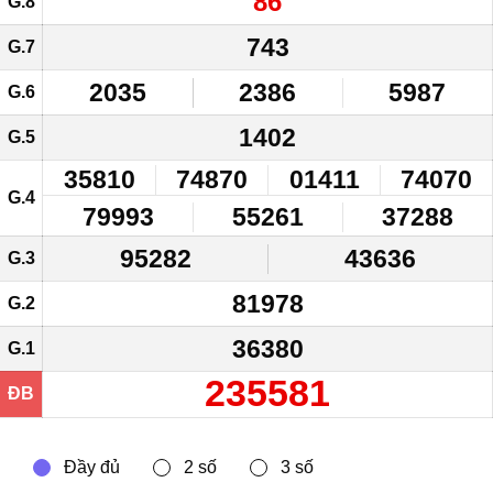
86
G.8
743
G.7
2035
2386
5987
G.6
1402
G.5
35810
74870
01411
74070
G.4
79993
55261
37288
95282
43636
G.3
81978
G.2
36380
G.1
235581
ĐB