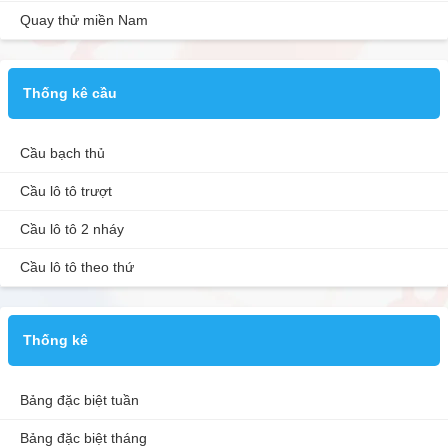
Quay thử miền Nam
Thống kê cầu
Cầu bạch thủ
Cầu lô tô trượt
Cầu lô tô 2 nháy
Cầu lô tô theo thứ
Thống kê
Bảng đặc biệt tuần
Bảng đặc biệt tháng