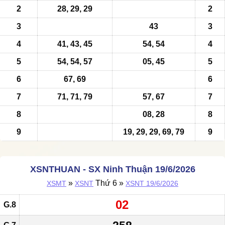
2
28, 29, 29
2
3
43
3
4
41, 43,
45
54, 54
4
5
54, 54, 57
05,
45
5
6
67, 69
6
7
71, 71, 79
57, 67
7
8
08, 28
8
9
19, 29, 29, 69, 79
9
XSNTHUAN - SX Ninh Thuận 19/6/2026
»
Thứ 6 »
XSMT
XSNT
XSNT 19/6/2026
02
G.8