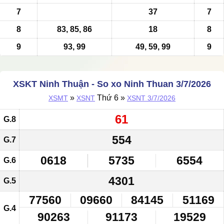
7
37
7
8
83, 85, 86
18
8
9
93,
99
49, 59,
99
9
XSKT Ninh Thuận - So xo Ninh Thuan 3/7/2026
»
Thứ 6 »
XSMT
XSNT
XSNT 3/7/2026
61
G.8
554
G.7
0618
5735
6554
G.6
4301
G.5
77560
09660
84145
51169
G.4
90263
91173
19529