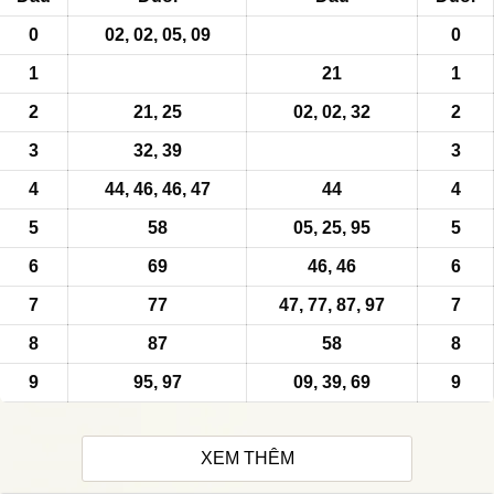
0
02, 02, 05, 09
0
1
21
1
2
21, 25
02, 02, 32
2
3
32, 39
3
4
44
, 46, 46, 47
44
4
5
58
05, 25, 95
5
6
69
46, 46
6
7
77
47, 77, 87, 97
7
8
87
58
8
9
95, 97
09, 39, 69
9
XEM THÊM