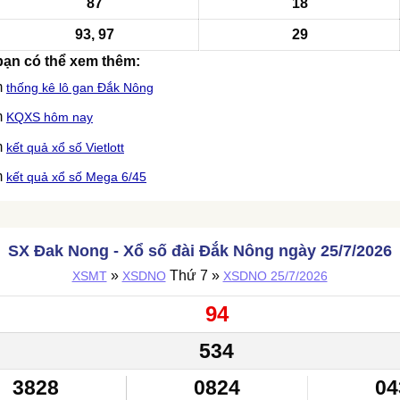
87
18
93, 97
29
bạn có thể xem thêm:
m
thống kê lô gan Đắk Nông
m
KQXS hôm nay
m
kết quả xổ số Vietlott
m
kết quả xổ số Mega 6/45
SX Đak Nong - Xổ số đài Đắk Nông ngày 25/7/2026
»
Thứ 7 »
XSMT
XSDNO
XSDNO 25/7/2026
94
534
3828
0824
04