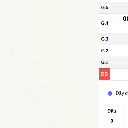
G.5
0
G.4
G.3
G.2
G.1
ĐB
Đầu
0