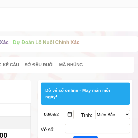
 Xác
Dự Đoán Lô Nuôi Chính Xác
 KÊ CẦU
SỚ ĐẦU ĐUÔI
MÃ NHÚNG
Dò vé số online - May mắn mỗi
ngày!...
Tỉnh:
Vé số:
00