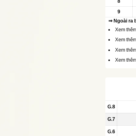
8
9
⇒ Ngoài ra 
Xem thê
Xem thê
Xem thê
Xem thê
G.8
G.7
G.6