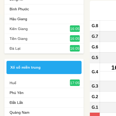
Bình Phước
Hậu Giang
G.8
16:05
Kiên Giang
G.7
16:05
Tiền Giang
G.6
16:05
Đà Lạt
G.5
1
Xổ số miền trung
G.4
17:05
Huế
G.3
Phú Yên
G.2
Đắk Lắk
G.1
Quảng Nam