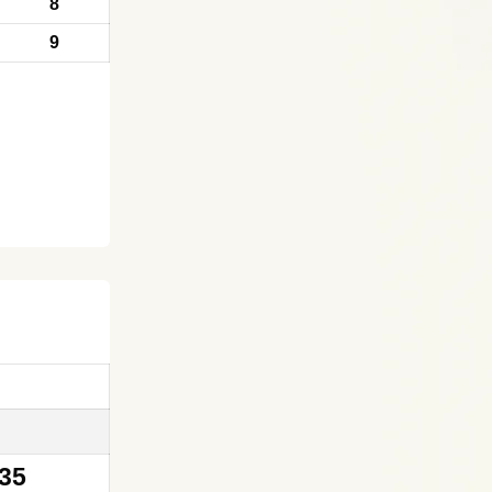
8
9
35