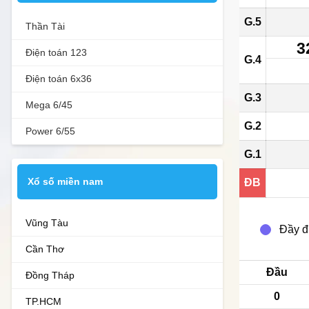
G.5
Thần Tài
3
Điện toán 123
G.4
Điện toán 6x36
G.3
Mega 6/45
G.2
Power 6/55
G.1
Xổ số miền nam
ĐB
Vũng Tàu
Cần Thơ
Đầu
Đồng Tháp
0
TP.HCM