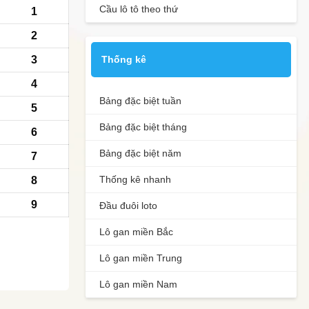
Cầu lô tô theo thứ
1
2
3
Thống kê
4
Bảng đặc biệt tuần
5
Bảng đặc biệt tháng
6
Bảng đặc biệt năm
7
Thống kê nhanh
8
9
Đầu đuôi loto
Lô gan miền Bắc
Lô gan miền Trung
Lô gan miền Nam