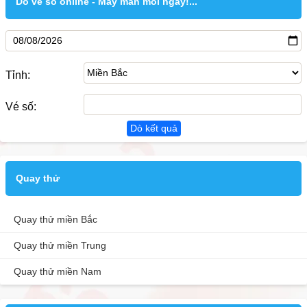
Dò vé số online - May mắn mỗi ngày!...
Tỉnh:
Vé số:
Dò kết quả
Quay thử
Quay thử miền Bắc
Quay thử miền Trung
Quay thử miền Nam