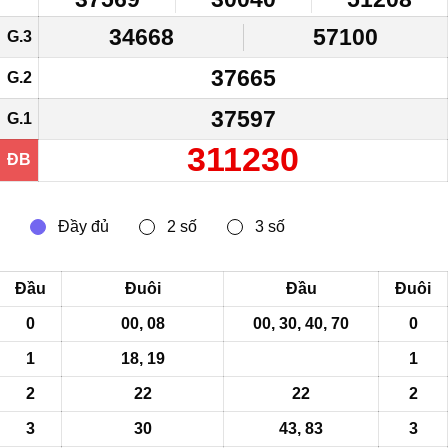
34668
57100
G.3
37665
G.2
37597
G.1
311230
ĐB
Đầu
Đuôi
Đầu
Đuôi
0
00, 08
00,
30
, 40, 70
0
1
18, 19
1
2
22
22
2
3
30
43, 83
3