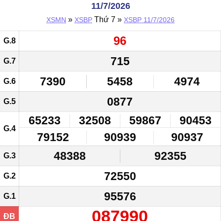
11/7/2026
»
Thứ 7 »
XSMN
XSBP
XSBP 11/7/2026
96
G.8
715
G.7
7390
5458
4974
G.6
0877
G.5
65233
32508
59867
90453
G.4
79152
90939
90937
48388
92355
G.3
72550
G.2
95576
G.1
087990
ĐB