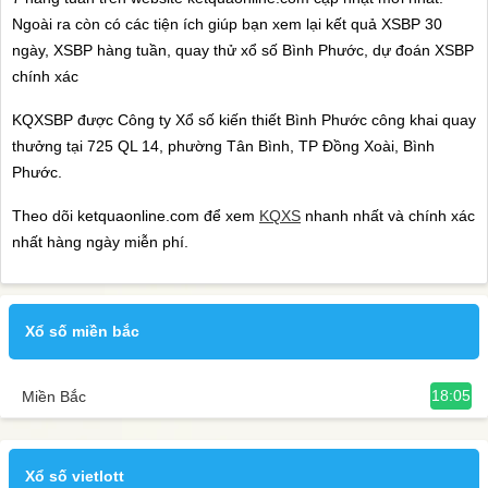
Ngoài ra còn có các tiện ích giúp bạn xem lại kết quả XSBP 30
ngày, XSBP hàng tuần, quay thử xổ số Bình Phước, dự đoán XSBP
chính xác
KQXSBP được Công ty Xổ số kiến thiết Bình Phước công khai quay
thưởng tại 725 QL 14, phường Tân Bình, TP Đồng Xoài, Bình
Phước.
Theo dõi ketquaonline.com để xem
KQXS
nhanh nhất và chính xác
nhất hàng ngày miễn phí.
Xổ số miền bắc
18:05
Miền Bắc
Xổ số vietlott