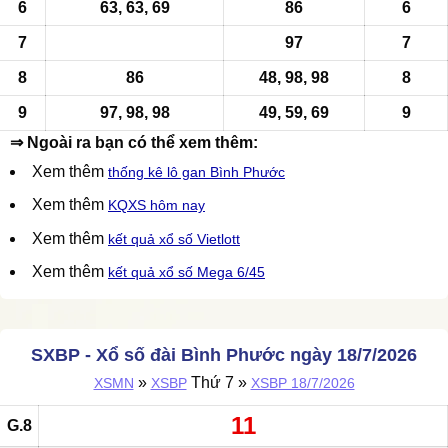
6
63, 63, 69
86
6
7
97
7
8
86
48, 98, 98
8
9
97, 98, 98
49, 59, 69
9
⇒ Ngoài ra bạn có thể xem thêm:
Xem thêm
thống kê lô gan Bình Phước
Xem thêm
KQXS hôm nay
Xem thêm
kết quả xổ số Vietlott
Xem thêm
kết quả xổ số Mega 6/45
SXBP - Xổ số đài Bình Phước ngày 18/7/2026
»
Thứ 7 »
XSMN
XSBP
XSBP 18/7/2026
11
G.8