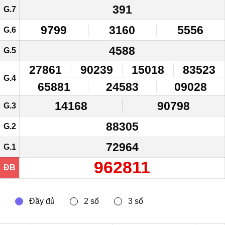
391
G.7
9799
3160
5556
G.6
4588
G.5
27861
90239
15018
83523
G.4
65881
24583
09028
14168
90798
G.3
88305
G.2
72964
G.1
962811
ĐB