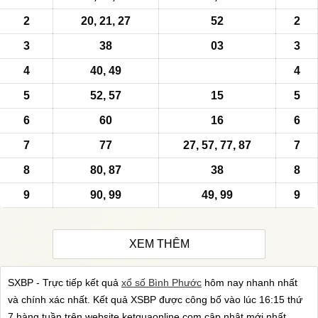
2
20, 21, 27
52
2
3
38
03
3
4
40, 49
4
5
52, 57
15
5
6
60
16
6
7
77
27, 57, 77, 87
7
8
80, 87
38
8
9
90
, 99
49, 99
9
XEM THÊM
SXBP - Trực tiếp kết quả
xổ số Bình Phước
hôm nay nhanh nhất
và chính xác nhất. Kết quả XSBP được công bố vào lúc 16:15 thứ
7 hàng tuần trên website ketquaonline.com cập nhật mới nhất.