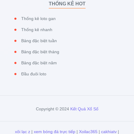
THỐNG KÊ HOT
Thống kê loto gan
Thống kê nhanh
Bảng đặc biệt tuần
Bảng đặc biệt tháng
Bảng đặc biệt năm
Đầu đuôi loto
Copyright © 2024
Kết Quả Xổ Số
xôi lạc z
|
xem bóng đá trực tiếp
|
Xoilac365
|
cakhiatv
|