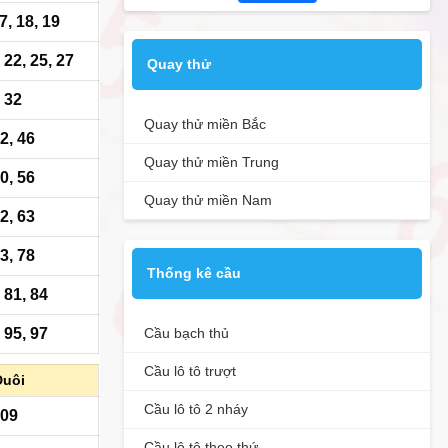
7, 18, 19
,
22
, 25, 27
Quay thử
32
Quay thử miền Bắc
2, 46
Quay thử miền Trung
0, 56
Quay thử miền Nam
2, 63
3, 78
Thống kê cầu
 81, 84
Cầu bạch thủ
 95, 97
Cầu lô tô trượt
Đuôi
Cầu lô tô 2 nháy
09
Cầu lô tô theo thứ