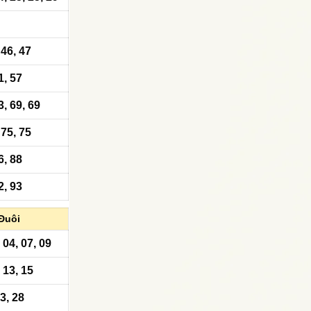
 46,
47
1, 57
3, 69, 69
 75, 75
6, 88
2, 93
Đuôi
, 04, 07,
09
 13, 15
3, 28