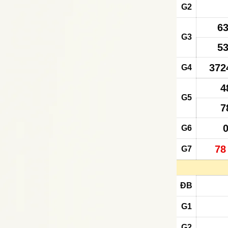
G2
6
G3
5
372
G4
4
G5
7
G6
78
G7
ĐB
G1
G2