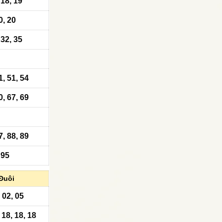
 18, 19
0, 20
 32, 35
1, 51, 54
0,
67
, 69
7, 88, 89
95
Đuôi
 02, 05
 18, 18, 18