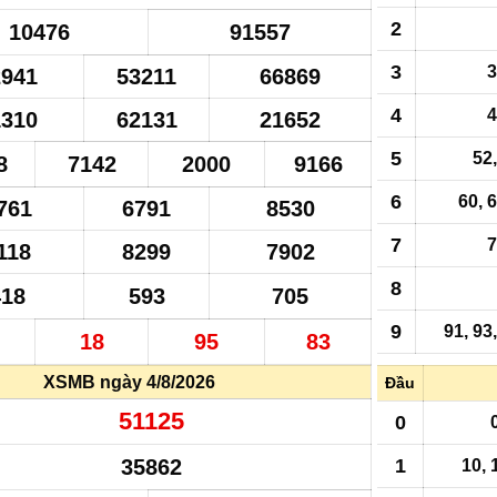
2
10476
91557
3
3
2941
53211
66869
4
4
1310
62131
21652
5
52,
8
7142
2000
9166
6
60
, 
761
6791
8530
7
7
118
8299
7902
8
418
593
705
9
91, 93,
18
95
83
XSMB ngày 4/8/2026
Đầu
51125
0
35862
1
10, 