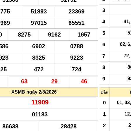
3
7775
51893
23369
4
41,
3969
97015
65551
5
5
0
8275
9162
1657
6
62, 6
586
6902
0788
7
72,
923
8325
9223
8
8
025
472
724
9
9
63
29
46
XSMB ngày 2/8/2026
Đầu
11909
0
01, 03
01183
1
12,
2
2
86638
28428