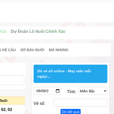
 Xác
Dự Đoán Lô Nuôi Chính Xác
 KÊ CẦU
SỚ ĐẦU ĐUÔI
MÃ NHÚNG
Dò vé số online - May mắn mỗi
ngày!...
Tỉnh:
Đuôi
Vé số:
 02, 02
Dò kết quả