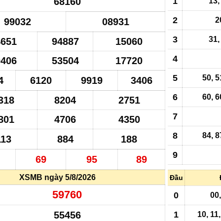
68160
1
13,
2
2
99032
08931
3
31,
4651
94887
15060
4
0406
53504
17720
5
50, 5
4
6120
9919
3406
6
60, 6
318
8204
2751
7
801
4706
4350
8
84, 8
113
884
188
9
69
95
89
XSMB ngày 5/8/2026
Đầu
59760
0
00,
55456
1
10, 11,