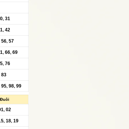
0, 31
1, 42
 56, 57
61, 66, 69
5, 76
83
 95, 98, 99
Đuôi
01, 02
15, 18, 19