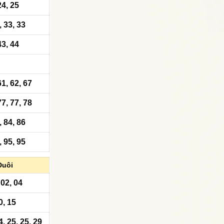
24,
25
, 33, 33
43, 44
61, 62, 67
77, 77, 78
, 84, 86
, 95, 95
Đuôi
 02, 04
0, 15
4, 25, 25, 29