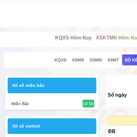
KQXS Hôm Nay
XSKTMN Hôm Na
KQXS
XSMB
XSMN
XSMT
SỔ K
Xổ số miền bắc
Số ngày
18:05
Miền Bắc
Xổ số vietlott
ĐB