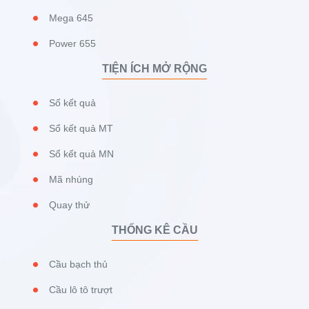
Mega 645
Power 655
TIỆN ÍCH MỞ RỘNG
Sổ kết quả
Sổ kết quả MT
Sổ kết quả MN
Mã nhúng
Quay thử
THỐNG KÊ CẦU
Cầu bạch thủ
Cầu lô tô trượt