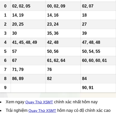
0
02, 02, 05
00, 02, 09
02, 07
1
14, 19
14, 16
18
2
20, 25
23, 24
27
3
30
35, 36
39
4
41, 45, 48, 49
42, 48
47, 48, 48
5
57
50, 56
50, 54, 55
6
67
61,
62
, 64
60, 60, 60, 61
7
71, 79
76
8
86, 89
82
84
9
90, 91
Xem ngay
chính xác nhất hôm nay
Quay Thử XSMT
Trải nghiệm
hôm nay có độ chính xác cao
Quay Thử XSMT