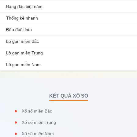
Bảng đặc biệt năm
Thống kê nhanh
Đầu đuôi loto
Lô gan miền Bắc
Lô gan miền Trung
Lô gan miền Nam
KẾT QUẢ XỔ SỐ
Xổ số miền Bắc
Xổ số miền Trung
Xổ số miền Nam