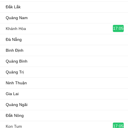
Đắk Lắk
Quảng Nam
17:05
Khánh Hòa
Đà Nẵng
Bình Định
Quảng Bình
Quảng Trị
Ninh Thuận
Gia Lai
Quảng Ngãi
Đắk Nông
17:05
Kon Tum