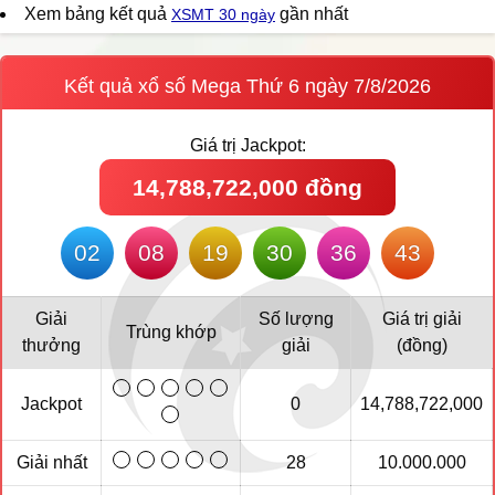
Xem bảng kết quả
gần nhất
XSMT 30 ngày
Kết quả xổ số Mega
Thứ 6 ngày 7/8/2026
Giá trị Jackpot:
14,788,722,000 đồng
02
08
19
30
36
43
Giải
Số lượng
Giá trị giải
Trùng khớp
thưởng
giải
(đồng)
Jackpot
0
14,788,722,000
Giải nhất
28
10.000.000