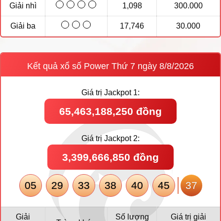
Giải nhì
1,098
300.000
Giải ba
17,746
30.000
Kết quả xổ số Power
Thứ 7 ngày 8/8/2026
Giá trị Jackpot 1:
65,463,188,250 đồng
Giá trị Jackpot 2:
3,399,666,850 đồng
05
29
33
38
40
45
37
Giải
Số lượng
Giá trị giải