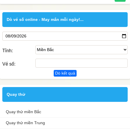
Dò vé số online - May mắn mỗi ngày!...
Tỉnh:
Vé số:
Dò kết quả
Quay thử
Quay thử miền Bắc
Quay thử miền Trung