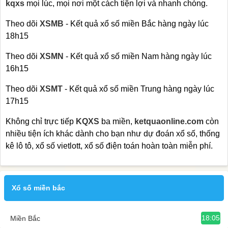
kqxs
mọi lúc, mọi nơi một cách tiện lợi và nhanh chóng.
Theo dõi
XSMB
- Kết quả xổ số miền Bắc hàng ngày lúc
18h15
Theo dõi
XSMN
- Kết quả xổ số miền Nam hàng ngày lúc
16h15
Theo dõi
XSMT
- Kết quả xổ số miền Trung hàng ngày lúc
17h15
Không chỉ trực tiếp
KQXS
ba miền,
ketquaonline.com
còn
nhiều tiện ích khác dành cho bạn như dự đoán xổ số, thống
kê lô tô, xổ số vietlott, xổ số điện toán hoàn toàn miễn phí.
Xổ số miền bắc
18:05
Miền Bắc