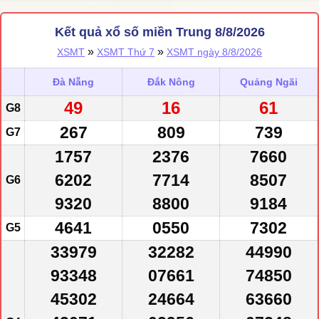
Kết quả xổ số miền Trung 8/8/2026
»
»
XSMT
XSMT Thứ 7
XSMT ngày 8/8/2026
Đà Nẵng
Đắk Nông
Quảng Ngãi
49
16
61
G8
267
809
739
G7
1757
2376
7660
6202
7714
8507
G6
9320
8800
9184
4641
0550
7302
G5
33979
32282
44990
93348
07661
74850
45302
24664
63660