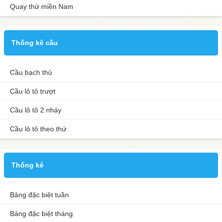
Quay thử miền Nam
Thống kê cầu
Cầu bạch thủ
Cầu lô tô trượt
Cầu lô tô 2 nháy
Cầu lô tô theo thứ
Thống kê
Bảng đặc biệt tuần
Bảng đặc biệt tháng